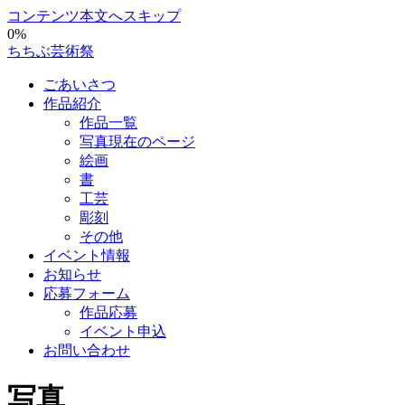
コンテンツ本文へスキップ
0%
ちちぶ芸術祭
ごあいさつ
作品紹介
作品一覧
写真
現在のページ
絵画
書
工芸
彫刻
その他
イベント情報
お知らせ
応募フォーム
作品応募
イベント申込
お問い合わせ
写真