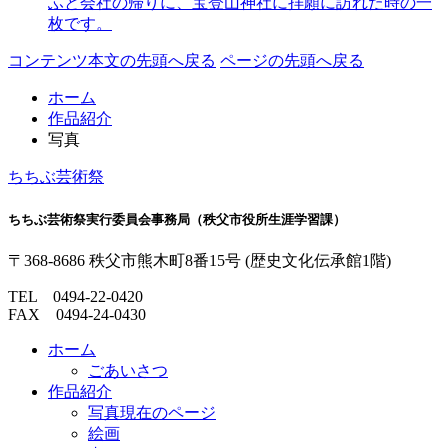
ふと会社の帰りに、宝登山神社に拝願に訪れた時の一
枚です。
コンテンツ本文の先頭へ戻る
ページの先頭へ戻る
ホーム
作品紹介
写真
ちちぶ芸術祭
ちちぶ芸術祭実行委員会事務局（秩父市役所生涯学習課）
〒368-8686
秩父市熊木町
8番15号
(歴史文化伝承館1階)
TEL
0494-22-0420
FAX 0494-24-0430
ホーム
ごあいさつ
作品紹介
写真
現在のページ
絵画