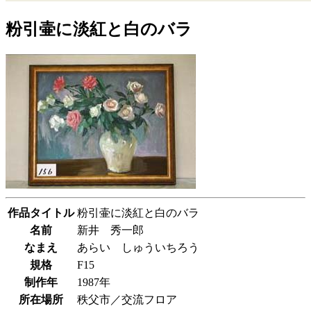
粉引壷に淡紅と白のバラ
作品タイトル
粉引壷に淡紅と白のバラ
名前
新井 秀一郎
なまえ
あらい しゅういちろう
規格
F15
制作年
1987年
所在場所
秩父市／交流フロア