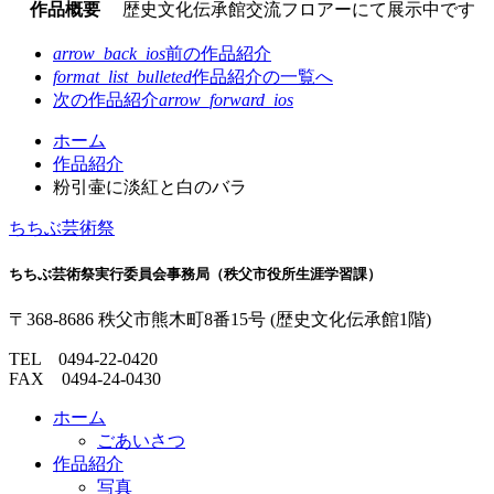
作品概要
歴史文化伝承館交流フロアーにて展示中です
arrow_back_ios
前の作品紹介
format_list_bulleted
作品紹介の
一覧へ
次の作品紹介
arrow_forward_ios
コ
ペ
ホーム
ン
ー
作品紹介
テ
ジ
粉引壷に淡紅と白のバラ
ン
の
ちちぶ芸術祭
ツ
先
本
頭
ちちぶ芸術祭実行委員会事務局（秩父市役所生涯学習課）
文
へ
の
戻
〒368-8686
秩父市熊木町
8番15号
(歴史文化伝承館1階)
先
る
頭
TEL
0494-22-0420
へ
FAX 0494-24-0430
戻
る
ホーム
ごあいさつ
作品紹介
写真