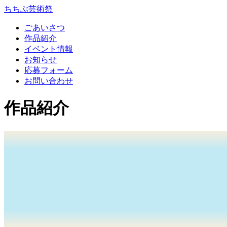
コ
ちちぶ芸術祭
ン
ごあいさつ
テ
作品紹介
ン
イベント情報
ツ
お知らせ
本
応募フォーム
文
お問い合わせ
へ
ス
作品紹介
キ
ッ
プ