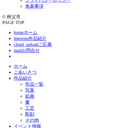
プライバシーポリシー
免責事項
© 秩父市
PAGE TOP
home
ホーム
interests
作品紹介
cloud_upload
ご応募
mail
お問合せ
ホーム
ごあいさつ
作品紹介
作品一覧
写真
絵画
書
工芸
彫刻
その他
イベント情報