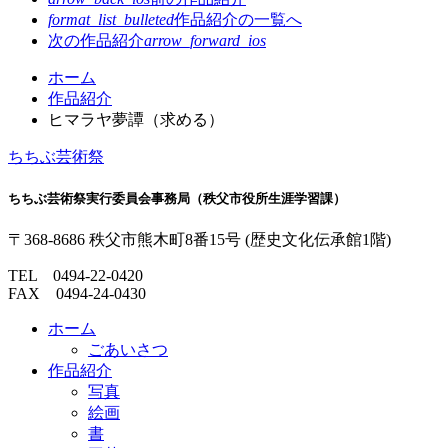
format_list_bulleted
作品紹介の
一覧へ
次の作品紹介
arrow_forward_ios
コ
ペ
ホーム
ン
ー
作品紹介
テ
ジ
ヒマラヤ夢譚（求める）
ン
の
ちちぶ芸術祭
ツ
先
本
頭
ちちぶ芸術祭実行委員会事務局（秩父市役所生涯学習課）
文
へ
の
戻
〒368-8686
秩父市熊木町
8番15号
(歴史文化伝承館1階)
先
る
頭
TEL
0494-22-0420
へ
FAX 0494-24-0430
戻
る
ホーム
ごあいさつ
作品紹介
写真
絵画
書