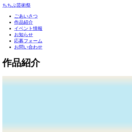
コ
ちちぶ芸術祭
ン
ごあいさつ
テ
作品紹介
ン
イベント情報
ツ
お知らせ
本
応募フォーム
文
お問い合わせ
へ
ス
作品紹介
キ
ッ
プ