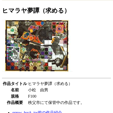
ヒマラヤ夢譚（求める）
作品タイトル
ヒマラヤ夢譚（求める）
名前
小松 由男
規格
F100
作品概要
秩父市にて保管中の作品です。
arrow_back_ios
前の作品紹介