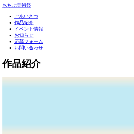
コ
ちちぶ芸術祭
ン
ごあいさつ
テ
作品紹介
ン
イベント情報
ツ
お知らせ
本
応募フォーム
文
お問い合わせ
へ
ス
作品紹介
キ
ッ
プ