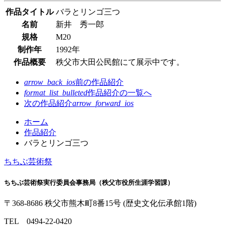
作品タイトル
バラとリンゴ三つ
名前
新井 秀一郎
規格
M20
制作年
1992年
作品概要
秩父市大田公民館にて展示中です。
arrow_back_ios
前の作品紹介
format_list_bulleted
作品紹介の
一覧へ
次の作品紹介
arrow_forward_ios
コ
ペ
ホーム
ン
ー
作品紹介
テ
ジ
バラとリンゴ三つ
ン
の
ちちぶ芸術祭
ツ
先
本
頭
ちちぶ芸術祭実行委員会事務局（秩父市役所生涯学習課）
文
へ
の
戻
〒368-8686
秩父市熊木町
8番15号
(歴史文化伝承館1階)
先
る
頭
TEL
0494-22-0420